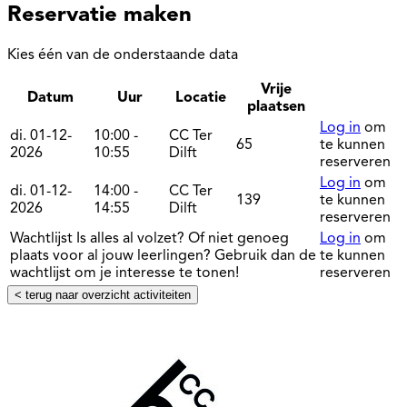
Reservatie maken
Kies één van de onderstaande data
Vrije
Datum
Uur
Locatie
Reserv
plaatsen
Log in
om
di. 01-12-
10:00 -
CC Ter
65
te kunnen
2026
10:55
Dilft
reserveren
Log in
om
di. 01-12-
14:00 -
CC Ter
139
te kunnen
2026
14:55
Dilft
reserveren
Wachtlijst
Is alles al volzet? Of niet genoeg
Log in
om
plaats voor al jouw leerlingen? Gebruik dan de
te kunnen
wachtlijst om je interesse te tonen!
reserveren
< terug naar overzicht activiteiten