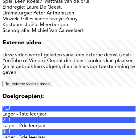
Spel: Leen Roels / Matthias Van de brul.
Eindregie: Laura De Geest.
Dramaturgie: Peter Anthonissen.
Muziek: Gilles Vandecaveye-Pinoy.
Kostuum: Joëlle Meerbergen.
Scenografie: Michiel Van Cauwelaert
Externe video
Deze video wordt geladen vanaf een externe dienst (zoals
YouTube of Vimeo). Omdat die dienst cookies kan plaatsen
(en je gebruik kan volgen), dien je hiervoor toestemming te
geven.
Ja, externe video's tonen
Doelgroep(en):
1LJ
Lager - 1ste leerjaar
2LJ
Lager - 2de leerjaar
3LJ
Lager - 3de leerjaar