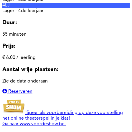
4LJ
Lager - 4de leerjaar
Duur:
55 minuten
Prijs:
€ 6.00 / leerling
Aantal vrije plaatsen:
Zie de data onderaan
Reserveren
Speel als voorbereiding op deze voorstelling
het online theaterspel in je klas!
Ga naar
www.voordeshow.be
.